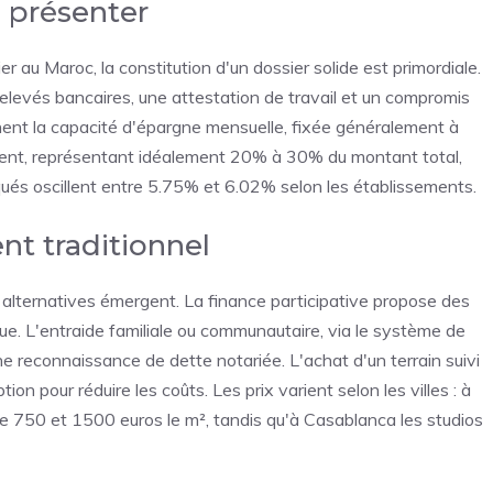
 présenter
r au Maroc, la constitution d'un dossier solide est primordiale.
rs relevés bancaires, une attestation de travail et un compromis
nent la capacité d'épargne mensuelle, fixée généralement à
nt, représentant idéalement 20% à 30% du montant total,
qués oscillent entre 5.75% et 6.02% selon les établissements.
nt traditionnel
s alternatives émergent. La finance participative propose des
ue. L'entraide familiale ou communautaire, via le système de
e reconnaissance de dette notariée. L'achat d'un terrain suivi
n pour réduire les coûts. Les prix varient selon les villes : à
e 750 et 1500 euros le m², tandis qu'à Casablanca les studios