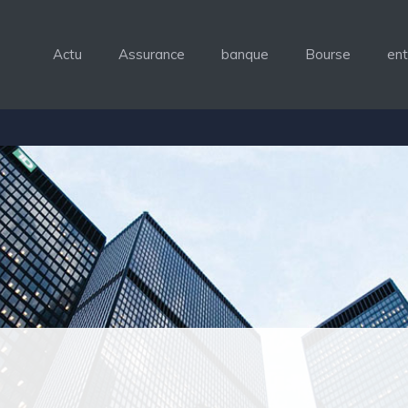
Actu
Assurance
banque
Bourse
ent