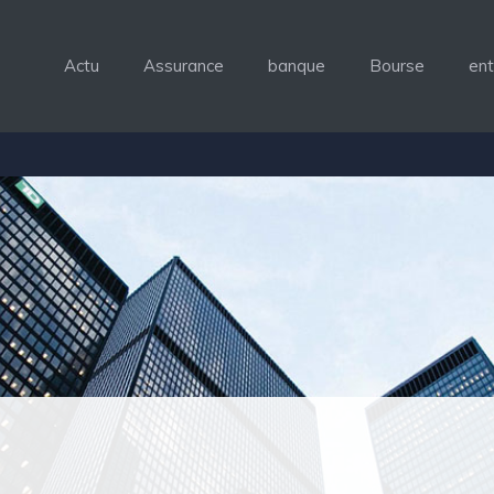
Actu
Assurance
banque
Bourse
ent