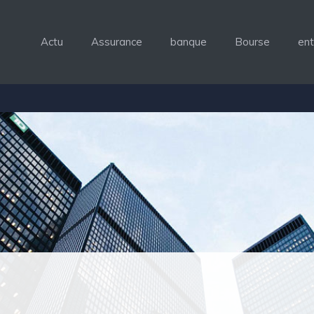
Actu
Assurance
banque
Bourse
ent